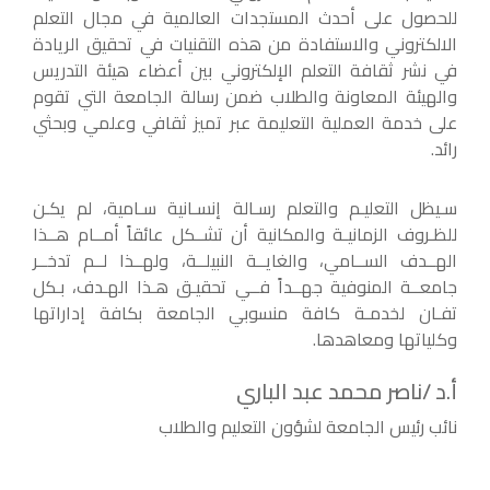
للحصول على أحدث المستجدات العالمية في مجال التعلم
الالكتروني والاستفادة من هذه التقنيات في تحقيق الريادة
في نشر ثقافة التعلم الإلكتروني بين أعضاء هيئة التدريس
والهيئة المعاونة والطلاب ضمن رسالة الجامعة التي تقوم
على خدمة العملية التعليمة عبر تميز ثقافي وعلمي وبحثي
رائد.
سـيظل التعليـم والتعلم رسـالة إنسـانية سـامية، لم يكـن
للظـروف الزمانيـة والمكانية أن تشــكل عائقاً أمــام هــذا
الهــدف الســامي، والغايــة النبيلــة، ولهــذا لــم تدخــر
جامعــة المنوفية جهــداً فــي تحقيـق هـذا الهـدف، بـكل
تفـان لخدمـة كافة منسوبي الجامعة بكافة إداراتها
وكلياتها ومعاهدها.
أ.د /ناصر محمد عبد الباري
نائب رئيس الجامعة لشؤون التعليم والطلاب