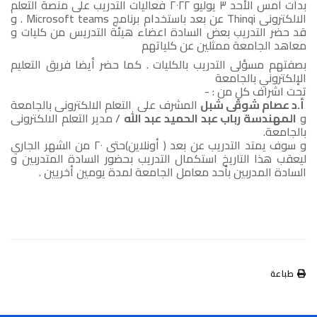
بدأت أمس الأحد ٣ يوليو ٢٠٢٢ فعاليات التدريب على منصة التعلم
الالكترونى Thinqi عن بعد باستخدام برنامج Microsoft teams . و
قد حضر التدريب بعض السادة اعضاء هيئة التدريس من كليات و
معاهد الجامعة ممثلين عن كلياتهم
بصفتهم مسؤلى التدريب بالكليات . كما حضر أيضا فريق التعليم
الإلكتروني بالجامعة
تحت اشراف كلٍ من : -
أ.د عصام شوقى شبل
المشرف على التعلم الالكترونى بالجامعة
و
المهندسة رباب عبد الحميد عبد الله
/ مدير التعلم الالكترونى
بالجامعة.
و سوف يمتد التدريب عن بعد ( أونلاين)حتى ٢٠ من الشهر الجاري
ليعقب هذا التاريخ استكمال التدريب بحضور السادة المتدربين و
السادة المدربين بأحد معامل الجامعة لمدة يومين أخريين .
طباعة